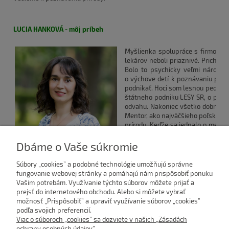
LUCIA HANKOVÁ -
môj príbeh
Myšlienka spolupráce s firmou Me
lekárov neboli priaznivé. Prichád
Bolo to psychicky veľmi náročné
o výchove detí k poznávaniu príro
podnikať. Hoci som lesnou pedagog
štátneho podniku LESY SR, o podn
odvahu. Nakoniec všetko dobre dop
Mentor, ako najväčšieho poľského
prírodu. Keďže sa jednalo o medzi
začala podnikať, a stala s
Slovensku. Podnikanie s malým die
Dbáme o Vaše súkromie
podnikateľské úspechy.
Súbory „cookies” a podobné technológie umožňujú správne
V súčasnosti máme na Slovensku 
fungovanie webovej stránky a pomáhajú nám prispôsobiť ponuku
územné celky, občianske združenia
Vašim potrebám. Využívanie týchto súborov môžete prijať a
cestovného ruchu, národné parky, 
prejsť do internetového obchodu. Alebo si môžete vybrať
poľovníci, milovníci prírody a mnoh
možnosť „Prispôsobiť” a upraviť využívanie súborov „cookies”
podľa svojich preferencií.
Budúcnosť neberieme na ľahkú váhu. Naše produkty sú
Viac o súboroch „cookies” sa dozviete v našich „Zásadách
vynikajúcimi edukačnými pomôckami. Prostredníctvom zábavy sa
ochrany osobných údajov”.