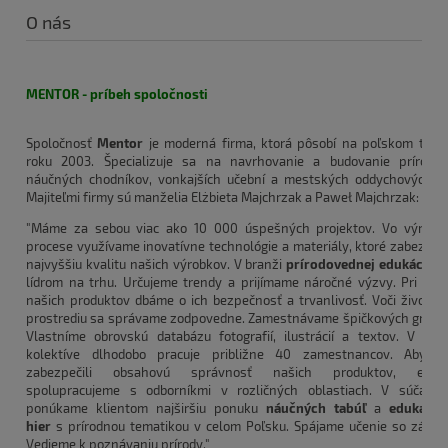
O nás
MENTOR - príbeh spoločnosti
Spoločnosť
Mentor
je moderná firma, ktorá pôsobí na poľskom trhu
roku 2003. Špecializuje sa na navrhovanie a budovanie prírodn
náučných chodníkov, vonkajších učební a mestských oddychových z
Majiteľmi firmy sú manželia Elżbieta Majchrzak a Paweł Majchrzak:
"Máme za sebou viac ako 10 000 úspešných projektov. Vo výrob
procese využívame inovatívne technológie a materiály, ktoré zabezpeč
najvyššiu kvalitu našich výrobkov. V branži
prírodovednej edukácie
s
lídrom na trhu. Určujeme trendy a prijímame náročné výzvy. Pri výr
našich produktov dbáme o ich bezpečnosť a trvanlivosť. Voči životn
prostrediu sa správame zodpovedne. Zamestnávame špičkových grafik
Vlastníme obrovskú databázu fotografií, ilustrácií a textov. V na
kolektíve dlhodobo pracuje približne 40 zamestnancov. Aby 
zabezpečili obsahovú správnosť našich produktov, exter
spolupracujeme s odborníkmi v rozličných oblastiach. V súčasno
ponúkame klientom najširšiu ponuku
náučných tabúľ
a
edukačn
hier
s prírodnou tematikou v celom Poľsku. Spájame učenie so zábav
Vedieme k poznávaniu prírody."