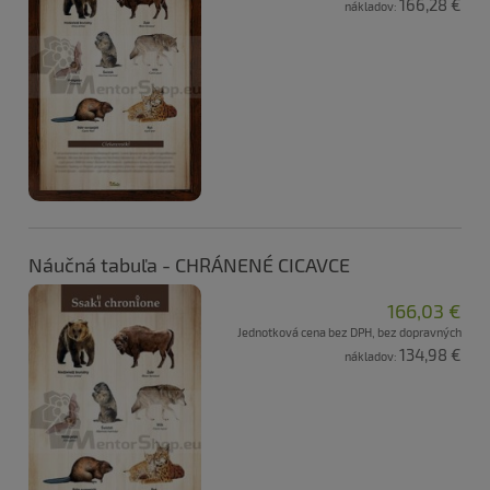
166,28 €
nákladov:
Náučná tabuľa - CHRÁNENÉ CICAVCE
166,03 €
Jednotková cena bez DPH, bez dopravných
134,98 €
nákladov: