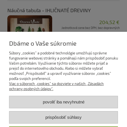
Náučná tabuľa - IHLIČNATÉ DREVINY
204,52 €
Jednotková cena bez DPH, bez dopravných
166,28 €
nákladov:
Dbáme o Vaše súkromie
Súbory „cookies” a podobné technológie umožňujú správne
fungovanie webovej stránky a pomáhajú nám prispôsobiť ponuku
Vašim potrebám. Využívanie týchto súborov môžete prijať a
prejsť do internetového obchodu. Alebo si môžete vybrať
možnosť „Prispôsobiť” a upraviť využívanie súborov „cookies”
podľa svojich preferencií.
Viac o súboroch „cookies” sa dozviete v našich „Zásadách
ochrany osobných údajov”.
«
1
2
3
4
5
...
11
»
povoliť iba nevyhnutné
Predpisy a dokumenty
prispôsobiť súhlasy
Mentor