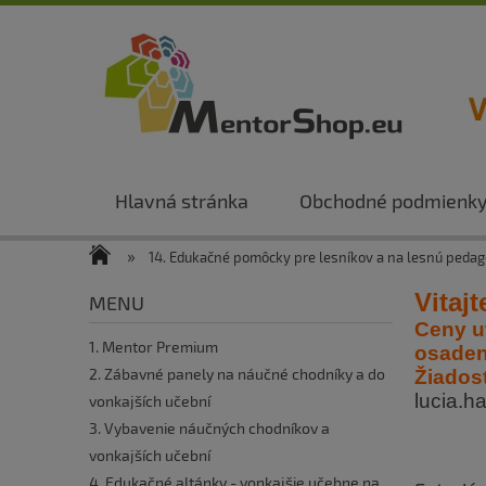
Hlavná stránka
Obchodné podmienk
»
14. Edukačné pomôcky pre lesníkov a na lesnú pedag
Vitaj
MENU
Ceny u
1. Mentor Premium
osadeni
2. Zábavné panely na náučné chodníky a do
Žiados
lucia.
vonkajších učební
3. Vybavenie náučných chodníkov a
vonkajších učební
4. Edukačné altánky - vonkajšie učebne na