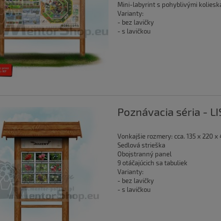
Mini-labyrint s pohyblivými koliesk
Varianty:
- bez lavičky
- s lavičkou
Poznávacia séria - 
Vonkajšie rozmery: cca. 135 x 220 x
Sedlová strieška
Obojstranný panel
9 otáčajúcich sa tabuliek
Varianty:
- bez lavičky
- s lavičkou