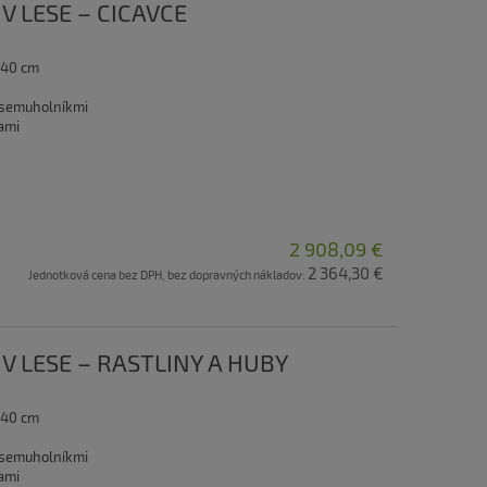
 V LESE – CICAVCE
 40 cm
 osemuholníkmi
ami
2 908,09 €
2 364,30 €
Jednotková cena bez DPH, bez dopravných nákladov:
 V LESE – RASTLINY A HUBY
 40 cm
 osemuholníkmi
ami