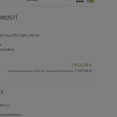
OMOSTÍ
 40 cm a 135 x 220 x 40 cm
mi
dpoveďami
1 854,18 €
1 507,46 €
Jednotková cena bez DPH, bez dopravných nákladov:
NY
 40 cm
 osemuholníkmi