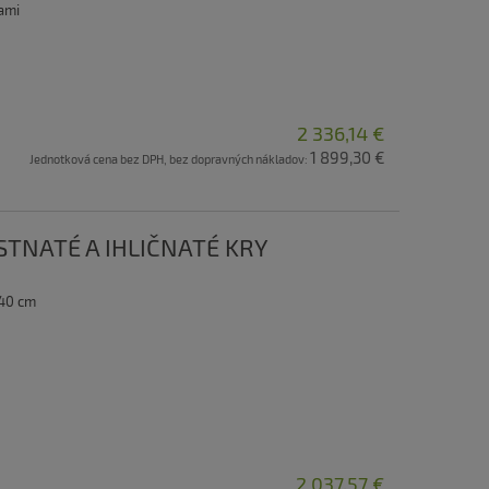
ami
2 336,14 €
1 899,30 €
Jednotková cena bez DPH, bez dopravných nákladov:
LISTNATÉ A IHLIČNATÉ KRY
 40 cm
2 037,57 €