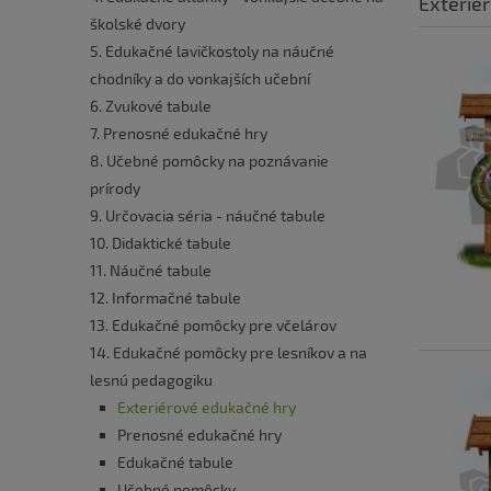
Exterié
školské dvory
5. Edukačné lavičkostoly na náučné
chodníky a do vonkajších učební
6. Zvukové tabule
7. Prenosné edukačné hry
8. Učebné pomôcky na poznávanie
prírody
9. Určovacia séria - náučné tabule
10. Didaktické tabule
11. Náučné tabule
12. Informačné tabule
13. Edukačné pomôcky pre včelárov
14. Edukačné pomôcky pre lesníkov a na
lesnú pedagogiku
Exteriérové edukačné hry
Prenosné edukačné hry
Edukačné tabule
Učebné pomôcky