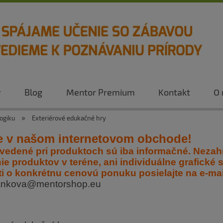
y
Blog
Mentor Premium
Kontakt
O 
»
ogiku
Exteriérové edukačné hry
te v našom internetovom obchode!
vedené pri produktoch sú iba informačné. Nezah
e produktov v teréne, ani individuálne grafické
ti o konkrétnu cenovú ponuku posielajte na e-ma
hankova@mentorshop.eu