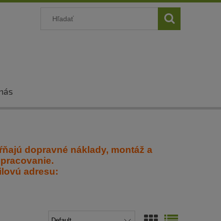
nás
ŕňajú dopravné náklady, montáž a
 spracovanie.
ilovú adresu: