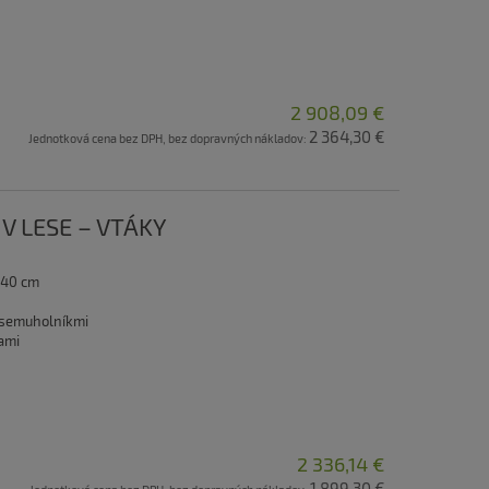
2 908,09 €
2 364,30 €
Jednotková cena bez DPH, bez dopravných nákladov:
 V LESE – VTÁKY
 40 cm
 osemuholníkmi
ami
2 336,14 €
1 899,30 €