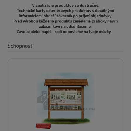
Vizualizácie produktov sú ilustračné.
Technické karty exteriérových produktov s detailnými
informáciami obdrží zákazník po prijatí objednávky.
Pred výrobou každého produktu zasielame grafický návrh
zákazníkovi na odsúhlasenie.
Zavolaj alebo napíš - radi odpovieme na tvoje otázky.
Schopnosti