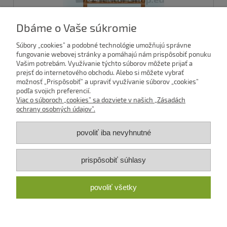
Dbáme o Vaše súkromie
Súbory „cookies” a podobné technológie umožňujú správne
Schopnosti Z RÍŠE HÚB
fungovanie webovej stránky a pomáhajú nám prispôsobiť ponuku
Vašim potrebám. Využívanie týchto súborov môžete prijať a
prejsť do internetového obchodu. Alebo si môžete vybrať
možnosť „Prispôsobiť” a upraviť využívanie súborov „cookies”
podľa svojich preferencií.
2 351,76 €
Viac o súboroch „cookies” sa dozviete v našich „Zásadách
ochrany osobných údajov”.
1 912,00 €
Jednotková cena bez DPH, bez dopravných nákladov:
povoliť iba nevyhnutné
Predpisy a dokumenty
prispôsobiť súhlasy
Mentor
povoliť všetky
Bližšie k spoločnosti
zobraziť plnú verziu stránky